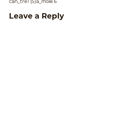
can_tre1 (5)a_moiiii 6
Leave a Reply