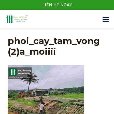
LIÊN HỆ NGAY
phoi_cay_tam_vong
(2)a_moiiii