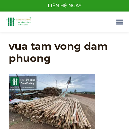
LIÊN HỆ NGAY
vua tam vong dam
phuong