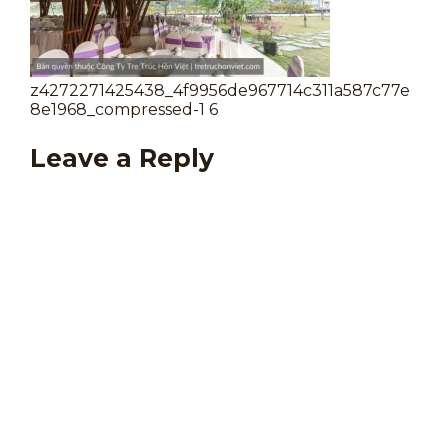
z4272271425438_4f9956de967714c311a587c77e
8e1968_compressed-1 6
Leave a Reply