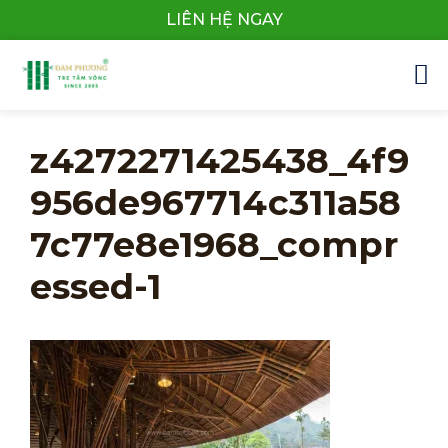
LIÊN HỆ NGAY
Trang Chủ
Câu Chuyện
Quy Trình Và Dữ Liệu
Sản Phẩm
z4272271425438_4f9
956de967714c311a58
7c77e8e1968_compr
essed-1