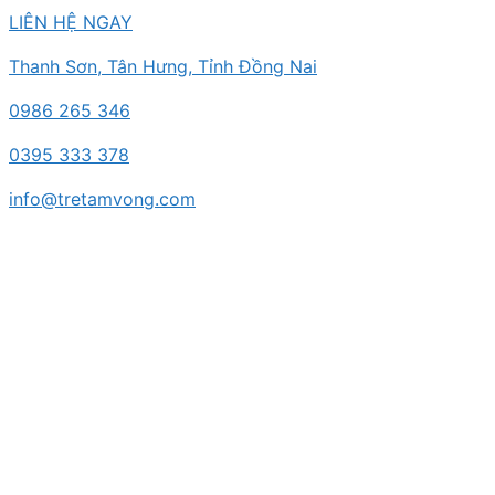
Chuyển
LIÊN HỆ NGAY
đến
Thanh Sơn, Tân Hưng, Tỉnh Đồng Nai
nội
dung
0986 265 346
0395 333 378
info@tretamvong.com