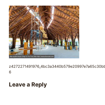
z4272271491976_4bc3a3440b579e20997e7a65c30bb
6
Leave a Reply