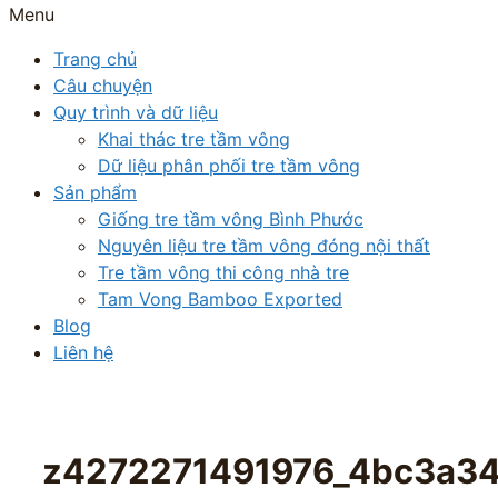
Menu
Trang chủ
Câu chuyện
Quy trình và dữ liệu
Khai thác tre tầm vông
Dữ liệu phân phối tre tầm vông
Sản phẩm
Giống tre tầm vông Bình Phước
Nguyên liệu tre tầm vông đóng nội thất
Tre tầm vông thi công nhà tre
Tam Vong Bamboo Exported
Blog
Liên hệ
z4272271491976_4bc3a3