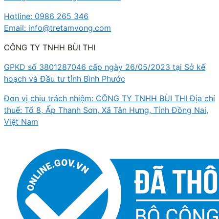
Hotline: 0986 265 346
Email: info@tretamvong.com
CÔNG TY TNHH BÙI THI
GPKD số 3801287046 cấp ngày 26/05/2023 tại Sở kế
hoạch và Đầu tư tỉnh Bình Phước
Đơn vị chịu trách nhiệm: CÔNG TY TNHH BÙI THI Địa chỉ
thuế: Tổ 8, Ấp Thanh Sơn, Xã Tân Hưng, Tỉnh Đồng Nai,
Việt Nam