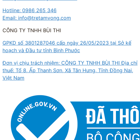
Hotline: 0986 265 346
Email: info@tretamvong.com
CÔNG TY TNHH BÙI THI
GPKD số 3801287046 cấp ngày 26/05/2023 tại Sở kế
hoạch và Đầu tư tỉnh Bình Phước
Đơn vị chịu trách nhiệm: CÔNG TY TNHH BÙI THI Địa chỉ
thuế: Tổ 8, Ấp Thanh Sơn, Xã Tân Hưng, Tỉnh Đồng Nai,
Việt Nam