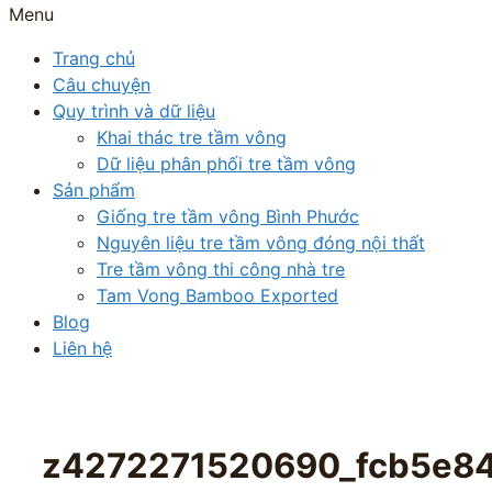
Menu
Trang chủ
Câu chuyện
Quy trình và dữ liệu
Khai thác tre tầm vông
Dữ liệu phân phối tre tầm vông
Sản phẩm
Giống tre tầm vông Bình Phước
Nguyên liệu tre tầm vông đóng nội thất
Tre tầm vông thi công nhà tre
Tam Vong Bamboo Exported
Blog
Liên hệ
z4272271520690_fcb5e8