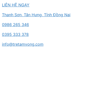
Chuyển
LIÊN HỆ NGAY
đến
Thanh Sơn, Tân Hưng, Tỉnh Đồng Nai
nội
dung
0986 265 346
0395 333 378
info@tretamvong.com