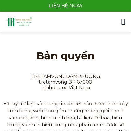
LIÊN HỆ NGAY
Trang Chủ
Câu Chuyện
Quy Trình Và Dữ Liệu
Sản Phẩm
Bản quyền
TRETAMVONGDAMPHUONG
tretamvong DP 67000
Binhphuoc Việt Nam
Bất kỳ dữ liệu và thông tin chi tiết nào được trình bày
trên trang web, bao gồm nhưng không giới hạn ở
văn bản, ảnh, hình minh họa, tài liệu đồ họa, biểu
trưng và nhãn hiệu, cũng như phần mềm được sử