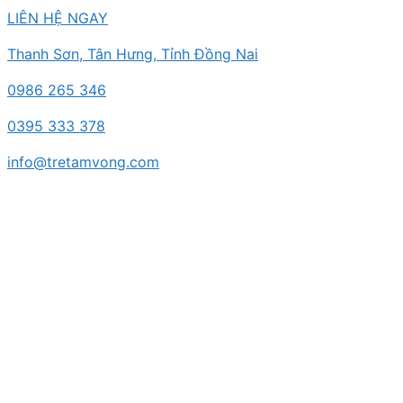
Chuyển
LIÊN HỆ NGAY
đến
Thanh Sơn, Tân Hưng, Tỉnh Đồng Nai
nội
dung
0986 265 346
0395 333 378
info@tretamvong.com