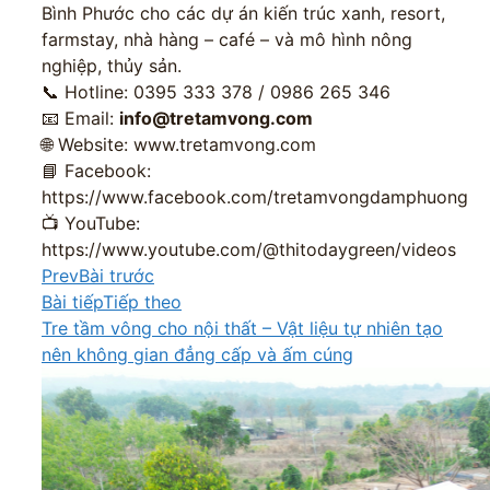
Bình Phước cho các dự án kiến trúc xanh, resort,
farmstay, nhà hàng – café – và mô hình nông
nghiệp, thủy sản.
📞 Hotline: 0395 333 378 / 0986 265 346
📧 Email:
info@tretamvong.com
🌐 Website: www.tretamvong.com
📘 Facebook:
https://www.facebook.com/tretamvongdamphuong
📺 YouTube:
https://www.youtube.com/@thitodaygreen/videos
Prev
Bài trước
Bài tiếp
Tiếp theo
Tre tầm vông cho nội thất – Vật liệu tự nhiên tạo
nên không gian đẳng cấp và ấm cúng