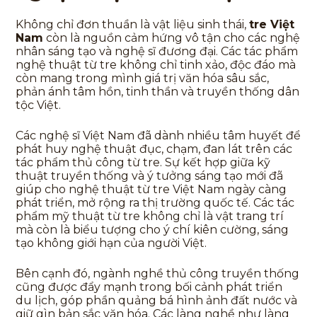
Không chỉ đơn thuần là vật liệu sinh thái,
tre Việt
Nam
còn là nguồn cảm hứng vô tận cho các nghệ
nhân sáng tạo và nghệ sĩ đương đại. Các tác phẩm
nghệ thuật từ tre không chỉ tinh xảo, độc đáo mà
còn mang trong mình giá trị văn hóa sâu sắc,
phản ánh tâm hồn, tinh thần và truyền thống dân
tộc Việt.
Các nghệ sĩ Việt Nam đã dành nhiều tâm huyết để
phát huy nghệ thuật đục, chạm, đan lát trên các
tác phẩm thủ công từ tre. Sự kết hợp giữa kỹ
thuật truyền thống và ý tưởng sáng tạo mới đã
giúp cho nghệ thuật từ tre Việt Nam ngày càng
phát triển, mở rộng ra thị trường quốc tế. Các tác
phẩm mỹ thuật từ tre không chỉ là vật trang trí
mà còn là biểu tượng cho ý chí kiên cường, sáng
tạo không giới hạn của người Việt.
Bên cạnh đó, ngành nghề thủ công truyền thống
cũng được đẩy mạnh trong bối cảnh phát triển
du lịch, góp phần quảng bá hình ảnh đất nước và
giữ gìn bản sắc văn hóa. Các làng nghề như làng