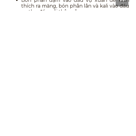
Bón phân đạm vào đầu vụ xuân để kích
thích ra măng, bón phân lân và kali vào đầu
vụ thu để nuôi thân, rễ.
Tưới nước
Tre Tứ Quý cần nhiều nước, đặc biệt là vào
mùa khô.
Tưới nước thường xuyên, đặc biệt là vào
mùa hè hoặc khi trời nắng nóng.
Tránh tưới quá nhiều nước gây úng, thối rễ.
Khoảng cách trồng tre tứ
quý có khác với khoảng
cách trồng tre tầm vông
không?
Cả tre Tứ Quý và tre tầm vông đều là những loài
tre có giá trị cao. Tuy nhiên, có một số điểm khác