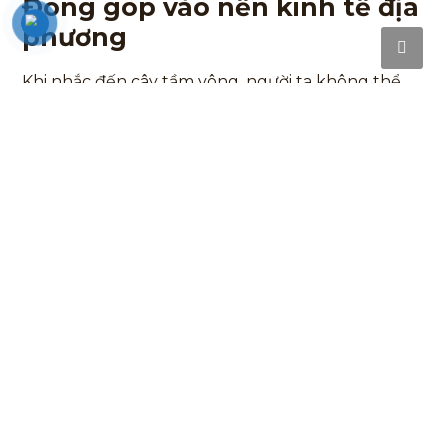
Đóng góp vào nền kinh tế địa
phương
Khi nhắc đến cây tầm vông, người ta không thể
không nhắc đến sự đóng góp của nó vào nền kinh
tế địa phương. Việc trồng và uốn
tầm vông
đã tạo
ra nhiều việc làm cho người dân, góp phần giảm
nghèo và nâng cao mức sống.
Ngoài ra, việc xuất khẩu các sản phẩm từ tầm
vông cũng đang trở thành một xu thế mới. Các
sản phẩm từ tầm vông như nhà ở, đồ dùng nội
thất đang được thị trường ưa chuộng, mở ra
nhiều cơ hội cho người dân. Điều này được
Tre
Tầm Vông Đàm Phương,
xưởng tre lớn nhất miền
Nam luôn thúc đẩy.
Tiềm năng mở rộng diện tích
trồng tầm vông
Trồng tầm vông có thể mở rộng ở nhiều vùng