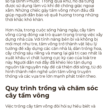
số tại Bình Phước. Trong quá khứ, nó đã từng
được sử dụng làm vũ khí để chống giặc ngoại
xâm. Những chiếc gậy tầm vông nhọn đầu đã
giúp người dân bảo vệ quê hương trong những
thời khắc khó khăn.
Hơn nữa, trong cuộc sống hàng ngày, cây tầm
vông cũng đóng vai trò quan trọng trong việc xây
dựng nhà cửa. Với tính năng bền bỉ và không bị
mối mọt như tre, tầm vông trở thành vật liệu lý
tưởng để xây dựng các căn nhà lá, dàn trồng hoa,
cây chống sầu riêng và mang lại giá trị cao nhất là
xuất khẩu vì chất lượng cực kỳ cao của loài tre
này. Người dân nơi đây đã khéo léo tận dụng
nguồn tài nguyên này để cải thiện đời sống, từ đó
hình thành nên nghề uốn tầm vông truyền
thống và các vựa tre lớn mạnh phát triển theo.
Quy trình trồng và chăm sóc
cây tầm vông
Việc trồng cây tầm vông đòi hỏi sự hiểu biết và