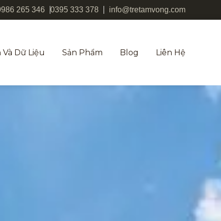
0986 265 346
0395 333 378
info@tretamvong.com
 Và Dữ Liệu
Sản Phẩm
Blog
Liên Hệ