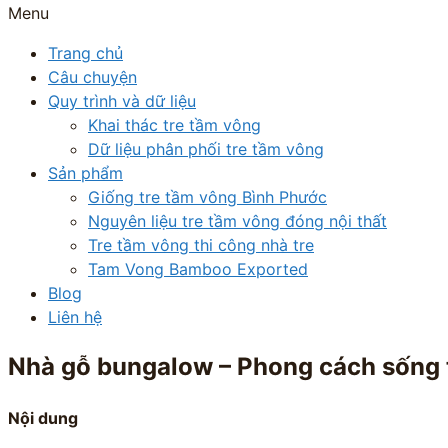
Menu
Trang chủ
Câu chuyện
Quy trình và dữ liệu
Khai thác tre tầm vông
Dữ liệu phân phối tre tầm vông
Sản phẩm
Giống tre tầm vông Bình Phước
Nguyên liệu tre tầm vông đóng nội thất
Tre tầm vông thi công nhà tre
Tam Vong Bamboo Exported
Blog
Liên hệ
Nhà gỗ bungalow – Phong cách sống t
Nội dung