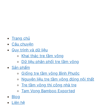
Trang chủ
Câu chuyện
Quy trình và dữ liệu
Khai thác tre tầm vông
Dữ liệu phân phối tre tầm vông
Sản phẩm
Giống tre tầm vông Bình Phước
Nguyên liệu tre tầm vông đóng nội thất
Tre tầm vông thi công nhà tre
Tam Vong Bamboo Exported
Blog
Liên hệ