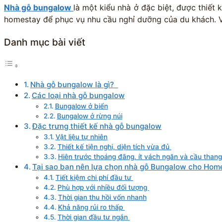
Nhà gỗ bungalow
là một kiểu nhà ở đặc biệt, được thiết 
homestay để phục vụ nhu cầu nghỉ dưỡng của du khách. V
Danh mục bài viết
Nhà gỗ bungalow là gì?
Các loại nhà gỗ bungalow
Bungalow ở biển
Bungalow ở rừng núi
Đặc trưng thiết kế nhà gỗ bungalow
Vật liệu tự nhiên
Thiết kế tiện nghi, diện tích vừa đủ
Hiên trước thoáng đãng, ít vách ngăn và cầu thang
Tại sao bạn nên lựa chọn nhà gỗ Bungalow cho Hom
Tiết kiệm chi phí đầu tư
Phù hợp với nhiều đối tượng
Thời gian thu hồi vốn nhanh
Khả năng rủi ro thấp
Thời gian đầu tư ngắn