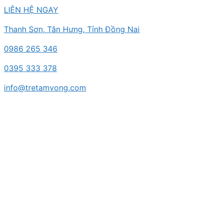
Chuyển
LIÊN HỆ NGAY
đến
Thanh Sơn, Tân Hưng, Tỉnh Đồng Nai
nội
dung
0986 265 346
0395 333 378
info@tretamvong.com