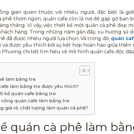
g gian quen thuộc với nhiều người, đặc biệt là giới 
 phê thơm ngon, quán cafe còn là nơi để gặp gỡ bạn bè
ăng thẳng. Vì vậy, việc thiết kế một quán cà phê đẹp mắ
khách hàng. Trong những năm gần đây, xu hướng sử dụn
hê đã được nhiều người lựa chọn. Và trong đó,
quán caf
và được yêu thích bởi sự kết hợp hoàn hảo giữa thiên 
hương chi tiết tìm hiểu về mô hình quán cafe độc đáo
hê làm bằng tre
cafe làm bằng tre được yêu thích?
iết kế quán cafe bằng tre
thi công quán cafe làm bằng tre
ng giá rẻ, chất lượng làm quán cà phê?
về quán cà phê làm bằn