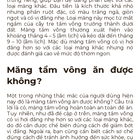
trưng riêng, giúp bạn dễ dàng phân biệt với các
loại măng khác. Đầu tiên là kích thước khá nhỏ
nhưng phần ruột đặc, có màu trắng ngà, giòn
ngọt và có vị đắng nhẹ. Loại măng này mọc từ mắt
ngầm của cây tre tầm vông trưởng thành dưới
đất. Măng tầm vông thường xuất hiện vào
khoảng tháng 4 – 5 (âm lịch) và kéo dài đến tháng
9 – 10 (âm lịch). Mặc dù măng tầm vông có vị hơi
đắng hơn so với các loại măng khác nhưng nó
được đánh giá cao về mức độ thơm ngon.
Măng tầm vông ăn được
không?
Một trong những thắc mắc của người dùng hiện
nay đó là măng tầm vông ăn được không? Câu trả
lời là có, măng tầm vông hoàn toàn an toàn để ăn.
Tuy nhiên, như đã đề cập ở trên, măng tầm vông
có vị hơi đắng nhẹ hơn so với các loại măng khác,
do đó cần được chế biến đúng cách để giảm bớt
vị đắng. Ngoài ra, bạn cũng cần biết cách sơ chế
đúng cách để tránh ảnh hưởng đến sức khỏe, cụ