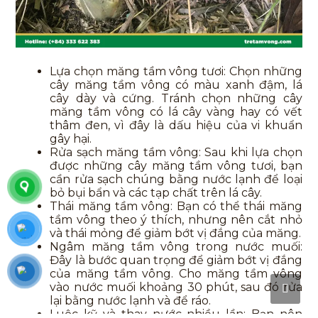
Lựa chọn măng tầm vông tươi: Chọn những
cây măng tầm vông có màu xanh đậm, lá
cây dày và cứng. Tránh chọn những cây
măng tầm vông có lá cây vàng hay có vết
thâm đen, vì đây là dấu hiệu của vi khuẩn
gây hại.
Rửa sạch măng tầm vông: Sau khi lựa chọn
được những cây măng tầm vông tươi, bạn
cần rửa sạch chúng bằng nước lạnh để loại
bỏ bụi bẩn và các tạp chất trên lá cây.
Thái măng tầm vông: Bạn có thể thái măng
tầm vông theo ý thích, nhưng nên cắt nhỏ
và thái mỏng để giảm bớt vị đắng của măng.
Ngâm măng tầm vông trong nước muối:
Đây là bước quan trọng để giảm bớt vị đắng
của măng tầm vông. Cho măng tầm vông
vào nước muối khoảng 30 phút, sau đó rửa
lại bằng nước lạnh và để ráo.
Luộc kỹ và thay nước nhiều lần: Bạn nên