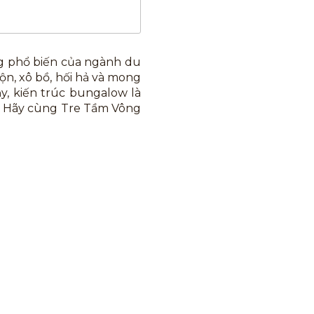
g phổ biến của ngành du
ộn, xô bồ, hối hả và mong
y, kiến trúc bungalow là
y? Hãy cùng Tre Tầm Vông