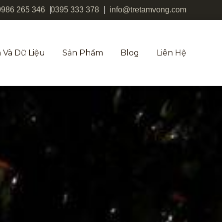
0986 265 346
0395 333 378
info@tretamvong.com
 Và Dữ Liệu
Sản Phẩm
Blog
Liên Hệ