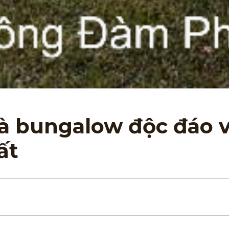
à bungalow độc đáo v
ất