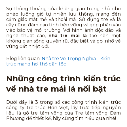
Sự thông thoáng của không gian trong nhà cho
phép luồng gió tự nhiên lưu thông, mang đến
cảm giác mát mẻ và thoải mái. Sử dụng tre và lá
cây cũng đảm bảo tính bền vững và góp phần vào
việc bảo vệ môi trường. Với hình ảnh độc đáo và
nghệ thuật cao,
nhà tre mái lá
tạo nên một
không gian sống quyến rũ, đặc biệt và gợi nhớ về
vùng đất nhiệt đới.
Blog liên quan:
Nhà tre Võ Trọng Nghĩa – Kiến
trúc mang hơi thở dân tộc
Những công trình kiến trúc
về nhà tre mái lá nổi bật
Dưới đây là 3 trong số các công trình kiến trúc
công ty tre trúc Hồn Việt, lấy trực tiếp nguyên
liệu là gỗ tre tầm vông của Tre tầm vông Đàm
Phương để thiết kế, hãy cùng tìm hiểu qua nhé!