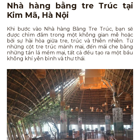
Nhà hàng bằng tre Trúc tại
Kim Mã, Hà Nội
Khi bước vào Nhà hàng Bằng Tre Trúc, bạn sẽ
được chìm đắm trong một không gian mê hoặc
bởi sự hài hòa giữa tre, trúc và thiên nhiên. Từ
những cột tre trúc mảnh mai, đến mái che bằng
những tán lá mềm mại, tất cả đều tạo ra một bầu
không khí yên bình và thư thái.