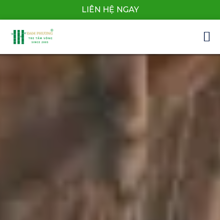
LIÊN HỆ NGAY
Trang Chủ
Câu Chuyện
Quy Trình Và Dữ Liệu
Sản Phẩm