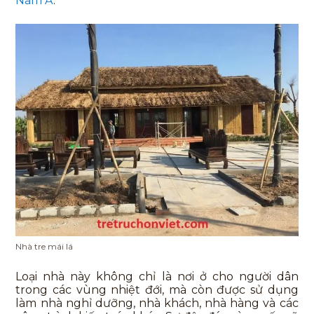
Nam Á
.
Nhà tre mái lá
Loại nhà này không chỉ là nơi ở cho người dân
trong các vùng nhiệt đới, mà còn được sử dụng
làm nhà nghỉ dưỡng, nhà khách, nhà hàng và các