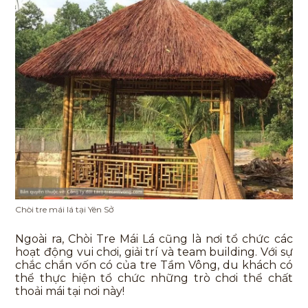
Chòi tre mái lá tại Yên Sở
Ngoài ra, Chòi Tre Mái Lá cũng là nơi tổ chức các
hoạt động vui chơi, giải trí và team building. Với sự
chắc chắn vốn có của tre Tầm Vông, du khách có
thể thực hiện tổ chức những trò chơi thể chất
thoải mái tại nơi này!