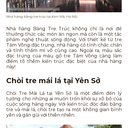
Nhà hàng bằng tre trúc tại Kim Mã, Hà Nội
Nhà hàng Bằng Tre Trúc không chỉ là nơi để
thưởng thức các món ăn ngon mà còn là một tác
phẩm nghệ thuật sống động. Với thiết kế từ tre
Tầm Vông đặc trưng, nhà hàng có tính chắc chắn
và tính thẩm mĩ vô cùng cao. Ngoài ra, màu sắc
đặc trưng của màu gỗ tre Tầm Vông càng làm
điểm tô thêm kiến trúc đặc biệt của nhà hàng
này!
Chòi tre mái lá tại Yên Sở
Chòi Tre Mái Lá tại Yên Sở là một điểm đến lý
tưởng cho những ai muốn trốn khỏi sự xô bồ của
cuộc sống hàng ngày. Với kiến trúc độc đáo bằng
tre và mái lá, chòi tre tạo ra một không gian bình
yên và gần gũi với thiên nhiên.