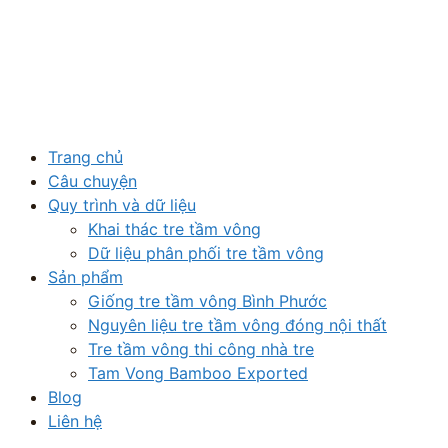
Trang chủ
Câu chuyện
Quy trình và dữ liệu
Khai thác tre tầm vông
Dữ liệu phân phối tre tầm vông
Sản phẩm
Giống tre tầm vông Bình Phước
Nguyên liệu tre tầm vông đóng nội thất
Tre tầm vông thi công nhà tre
Tam Vong Bamboo Exported
Blog
Liên hệ