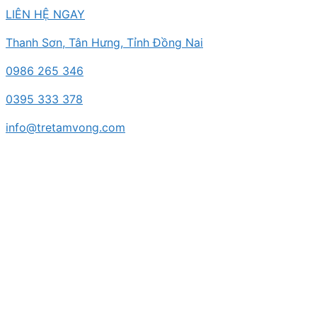
Chuyển
LIÊN HỆ NGAY
đến
Thanh Sơn, Tân Hưng, Tỉnh Đồng Nai
nội
dung
0986 265 346
0395 333 378
info@tretamvong.com