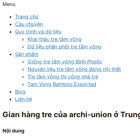
Menu
Trang chủ
Câu chuyện
Quy trình và dữ liệu
Khai thác tre tầm vông
Dữ liệu phân phối tre tầm vông
Sản phẩm
Giống tre tầm vông Bình Phước
Nguyên liệu tre tầm vông đóng nội thất
Tre tầm vông thi công nhà tre
Tam Vong Bamboo Exported
Blog
Liên hệ
Gian hàng tre của archi-union ở Tru
Nội dung